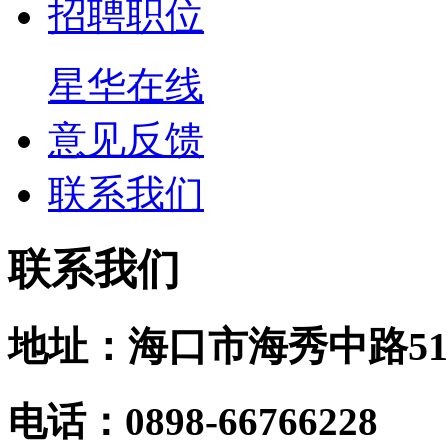
招聘职位
星华在线
意见反馈
联系我们
联系我们
地址：海口市海秀中路51
电话：0898-66766228