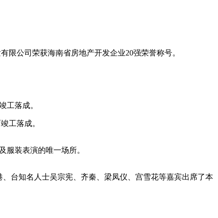
发有限公司荣获海南省房地产开发企业20强荣誉称号。
面竣工落成。
面竣工落成。
演及服装表演的唯一场所。
，港、台知名人士吴宗宪、齐秦、梁凤仪、宫雪花等嘉宾出席了本