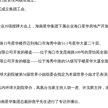
商行政管理局核准成立。
式成立集团工会。
企业20强授牌大会上，海南星华集团下属企业海口星华房地产开
路15号星华楼乔迁到海口市海秀中路51-1号星华大厦二十层。
发有限公司开发的楼盘——位于海口市龙昆南路109号的景怡苑全
有限公司开发的楼盘——位于海秀中路的5A级写字楼星华大厦全
店环球大剧院被第54届世界小姐组委会指定为本届世界小姐才艺表
大酒店内环球大剧院举办，凤凰台当家主持人胡一虎、许戈辉主持
对海南星华集团总裁孙燕平先生进行了专访并播出。