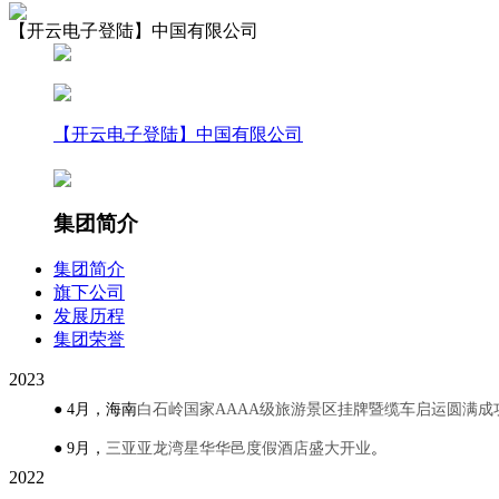
【开云电子登陆】中国有限公司
【开云电子登陆】中国有限公司
集团简介
集团简介
旗下公司
发展历程
集团荣誉
2023
● 4月，海南
白石岭国家AAAA级旅游景区挂牌暨缆车启运圆满成
●
9月，
三亚亚龙湾星华华邑度假酒店盛大开业
。
2022