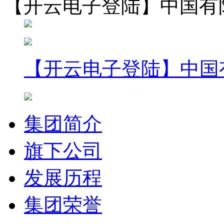
【开云电子登陆】中国有
【开云电子登陆】中国
集团简介
旗下公司
发展历程
集团荣誉