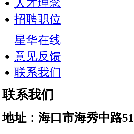
人才理念
招聘职位
星华在线
意见反馈
联系我们
联系我们
地址：海口市海秀中路51