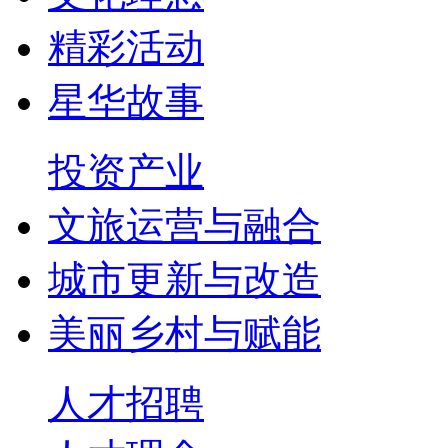
精彩活动
星华故事
投资产业
文旅运营与融合
城市更新与改造
美丽乡村与赋能
人才招聘