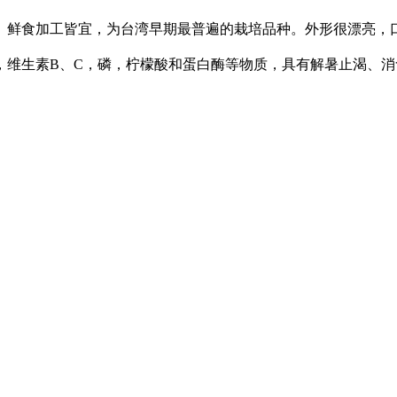
、鲜食加工皆宜，为台湾早期最普遍的栽培品种。外形很漂亮，
，维生素B、C，磷，柠檬酸和蛋白酶等物质，具有解暑止渴、