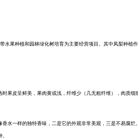
带水果种植和园林绿化树培育为主要经营项目。其中凤梨种植作
成熟时果皮呈鲜美，果肉黄或浅，纤维少（几无粗纤维），肉质细
种像香水一样的独特香味，二是它的外观非常美观，三是不易腐烂
种。