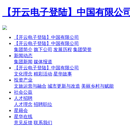
【开云电子登陆】中国有限公
【开云电子登陆】中国有限公司
【开云电子登陆】中国有限公司
集团简介
旗下公司
发展历程
集团荣誉
新闻动态
集团新闻
媒体报道
【开云电子登陆】中国有限公司
文化理念
精彩活动
星华故事
投资产业
文旅运营与融合
城市更新与改造
美丽乡村与赋能
社会公益
人才招聘
人才理念
招聘职位
星籍会
星华在线
意见反馈
联系我们