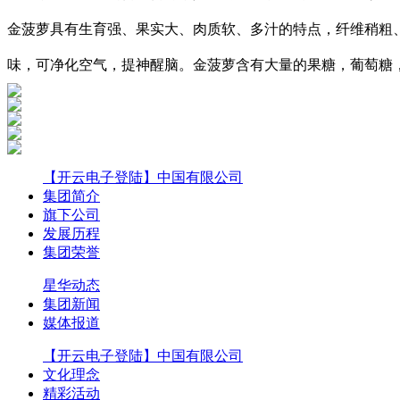
金菠萝具有生育强、果实大、肉质软、多汁的特点，纤维稍粗
味，可净化空气，提神醒脑。金菠萝含有大量的果糖，葡萄糖
【开云电子登陆】中国有限公司
集团简介
旗下公司
发展历程
集团荣誉
星华动态
集团新闻
媒体报道
【开云电子登陆】中国有限公司
文化理念
精彩活动