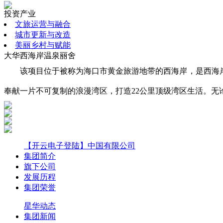
投资产业
文旅运营与融合
城市更新与改造
美丽乡村与赋能
大华西海岸温泉丽舍
该项目位于被称为海口市黄金旅游地带的西海岸，是西海
奉献一片不可复制的浪漫湾区，打造22公里顶级湾区生活。
【开云电子登陆】中国有限公司
集团简介
旗下公司
发展历程
集团荣誉
星华动态
集团新闻