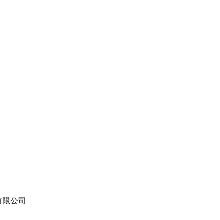
陆】中国有限公司