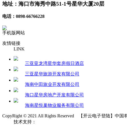
地址：海口市海秀中路51-1号星华大厦20层
电话：0898-66766228
手机版网站
友情链接
LINK
三亚亚龙湾星华套房假日酒店
三亚星华旅游开发有限公司
海南中田旅业开发有限公司
海口星华房地产开发有限公司
海南星悦巢物业服务有限公司
CopyRight © 2021 All Rights Reserved 【开云电子登
技术支持：